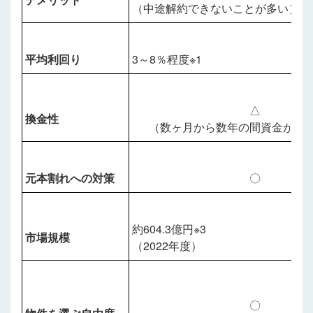
（中途解約できないことが多い）
平均利回り
3～8％程度※1
△
換金性
（数ヶ月から数年の間資金が拘
元本割れへの対策
〇
約604.3億円※3
市場規模
（2022年度）
〇