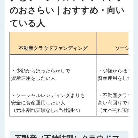
のおさらい｜おすすめ・向い
ている人
不動産クラウドファンディング
ソーシャ
・
少額からほったらかしで
・少額からほった
資産運用をしたい人
資産運用をしたい
・ソーシャルレンディングよりも
・不動産クラウド
安全に資産運用したい人
高い利回りで資産
（元本割れ実績なし※当社調べ）
（元本割れ実績あ
不動産（不特法型）クラウドフ