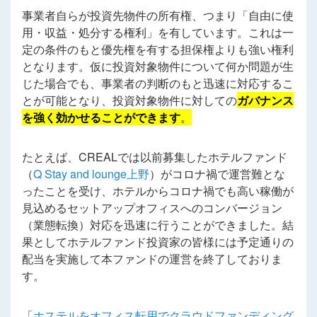
事業者自らが投資先物件の所有権、つまり「自由に使
用・収益・処分する権利」を有しています。これは一
定の条件のもと優先権を有する担保権よりも強い権利
となります。仮に投資対象物件について何か問題が生
じた場合でも、事業者の判断のもと迅速に対応するこ
とが可能となり、投資対象物件に対しての
ガバナンス
を強く効かせることができます
。
たとえば、CREALでは以前募集したホテルファンド
（
Q Stay and lounge上野
）がコロナ禍で運営難とな
ったことを受け、ホテルからコロナ禍でも高い稼働が
見込めるセットアップオフィスへのコンバージョン
（業態転換）対応を迅速に行うことができました。結
果としてホテルファンド投資家の皆様には予定通りの
配当を実施して本ファンドの運営を終了しておりま
す。
「
ホステルをオフィス転用でクラウドファンディング