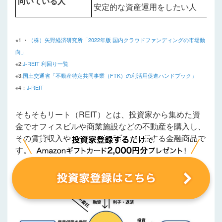
向いている人
安定的な資産運用をしたい人
※1 ・
（株）矢野経済研究所「2022年版 国内クラウドファンディングの市場動
向」
※2:
J-REIT 利回り一覧
※3:
国土交通省「不動産特定共同事業（FTK）の利活用促進ハンドブック」
※4：
J-REIT
そもそもリート（REIT）とは、投資家から集めた資
金でオフィスビルや商業施設などの不動産を購入し、
その賃貸収入や売却益を投資家に分配する金融商品で
す。