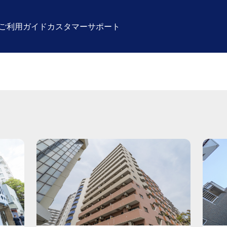
ご利用ガイド
カスタマーサポート