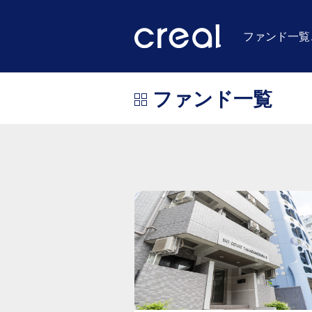
ファンド一覧
ファンド一覧