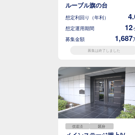
ルーブル旗の台
4.
想定利回り（年利）
12
想定運用期間
1,687
募集金額
募集は終了しました
償還済
区分
メインステージ押上Ⅳ