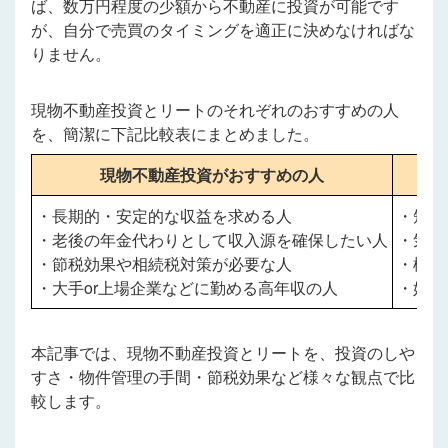
ば、数万円程度の少額から不動産に投資が可能です
が、自分で売買のタイミングを適正に決めなければな
りません。
現物不動産投資とリートのそれぞれのおすすめの人
を、簡潔に下記比較表にまとめました。
現物不動産投資がおすすめの人
リ
・長期的・安定的な収益を求める人
・短期
・老後の年金代わりとして収入源を確保したい人
・気軽
・節税効果や相続税対策が必要な人
・様々
・大手or上場企業などに勤める高年収の人
・好き
本記事では、現物不動産投資とリートを、
投資のしや
すさ・物件管理の手間・節税効果など様々な観点で比
較します。