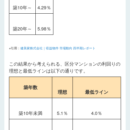
築10年～
4.29％
築20年～
5.98％
※引用：
健美家株式会社｜収益物件 市場動向 四半期レポート
この結果から考えられる、区分マンションの利回りの
理想と最低ラインは以下の通りです。
築年数
理想
最低ライン
築10年未満
5.1％
4.0％