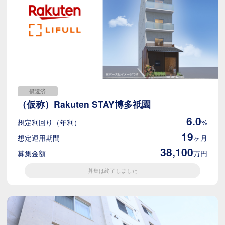
償還済
（仮称）Rakuten STAY博多祇園
6.0
想定利回り（年利）
%
19
想定運用期間
ヶ月
38,100
募集金額
万円
募集は終了しました