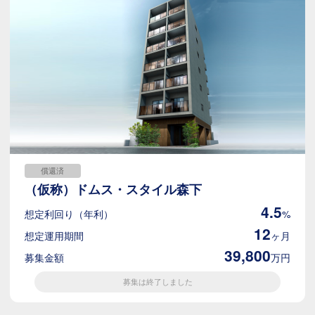
償還済
（仮称）ドムス・スタイル森下
4.5
想定利回り（年利）
%
12
想定運用期間
ヶ月
39,800
募集金額
万円
募集は終了しました