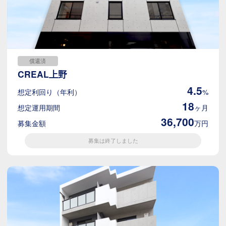
償還済
CREAL上野
4.5
想定利回り（年利）
%
18
想定運用期間
ヶ月
36,700
募集金額
万円
募集は終了しました