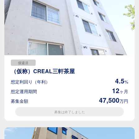
償還済
（仮称）CREAL三軒茶屋
4.5
想定利回り（年利）
%
12
想定運用期間
ヶ月
47,500
募集金額
万円
募集は終了しました