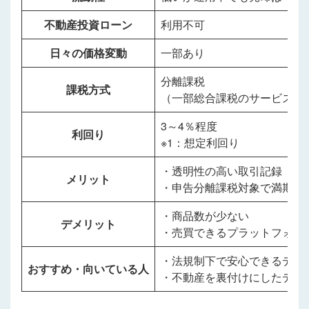
不動産投資ローン
利用不可
日々の価格変動
一部あり
分離課税
課税方式
（一部総合課税のサービスも
3～4％程度
利回り
※1：想定利回り
・透明性の高い取引記録
メリット
・申告分離課税対象で満期の
・商品数が少ない
デメリット
・売買できるプラットフォー
・法規制下で安心できるデジ
おすすめ・向いている人
・不動産を裏付けにしたデジ