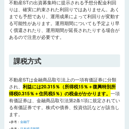
不動産STの出資募集時に提示される予想分配金利回
りは、確実に約束された利回りではありません。あく
までも予想であり、運用成果によって利回りが変動す
る可能性があります。運用期間についても予定より早
く償還されたり、運用期間が延長されたりする場合が
あるので注意が必要です。
課税方式
不動産STは金融商品取引法上の一項有価証券に分類
され、
利益には20.315％（所得税15％＋復興特別所
得税0.315％＋住民税5％）の税金がかかります。
一項
有価証券は、金融商品取引法第2条1項に規定されてい
る有価証券です。株式や債券、投資信託などが該当し
ます。
※参考：
金融庁
※参考：
日本経済新聞