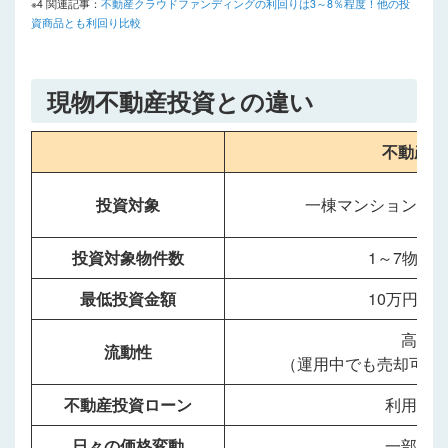
※4 関連記事：
不動産クラウドファンディングの利回りは3～8％程度！他の投
資商品とも利回り比較
現物不動産投資との違い
不動産S
投資対象
一棟マンション、
投資対象物件数
1～7物件
最低投資金額
10万円程
高い
流動性
（運用中でも売却可能
不動産投資ローン
利用不
日々の価格変動
一部あ