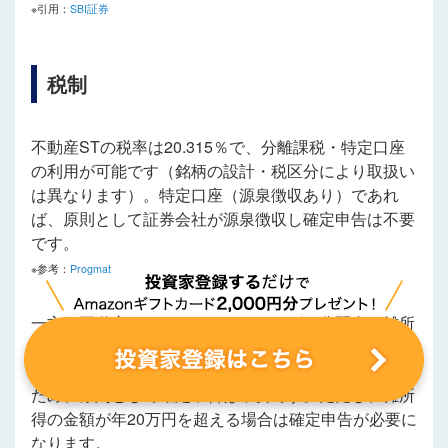
※引用：
SBI証券
税制
不動産STの税率は20.315％で、分離課税・特定口座
の利用が可能です（銘柄の設計・税区分により取扱い
は異なります）。特定口座（源泉徴収あり）であれ
ば、原則として証券会社が源泉徴収し確定申告は不要
です。
※参考：
Progmat
一方、不動産クラウドファンディングの分配金は雑所
得（総合課税）として扱われます。税率20.42％（所
得税20％＋復興特別所得税0.42％）で源泉徴収される
ため、原則として確定申告は不要です。ただし、雑所
得の金額が年20万円を超える場合は確定申告が必要に
なります。