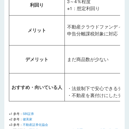
3～4％程度
利回り
※1：想定利回り
不動産クラウドファンディン
メリット
申告分離課税対象に対応
デメリット
まだ商品数が少ない
おすすめ・向いている人
・法規制下で安心できるデジ
・不動産を裏付けにしたデジ
※1 参考：
SBI証券
※2 参考：
健美家
※3 参考：
不動産証券化協会