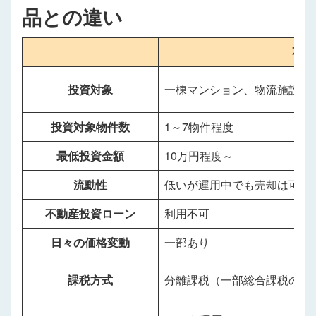
品との違い
不動
投資対象
一棟マンション、物流施設な
投資対象物件数
1～7物件程度
最低投資金額
10万円程度～
流動性
低いが運用中でも売却は可能
不動産投資ローン
利用不可
日々の価格変動
一部あり
課税方式
分離課税（一部総合課税のサ