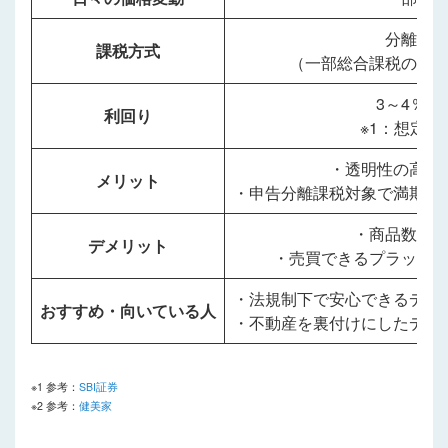
分離課
課税方式
（一部総合課税のサ
3～4％程
利回り
※1：想定利
・透明性の高い
メリット
・申告分離課税対象で満期の
・商品数が
デメリット
・売買できるプラット
・法規制下で安心できるデジ
おすすめ・向いている人
・不動産を裏付けにしたデジ
※1 参考：
SBI証券
※2 参考：
健美家