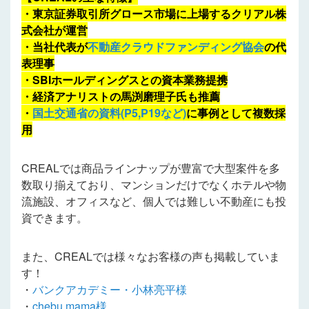
・東京証券取引所グロース市場に上場するクリアル株
式会社が運営
・当社代表が
不動産クラウドファンディング協会
の代
表理事
・SBIホールディングスとの資本業務提携
・経済アナリストの馬渕磨理子氏も推薦
・
国土交通省の資料(P5,P19
など
)
に事例として複数採
用
CREALでは商品ラインナップが豊富で大型案件を多
数取り揃えており、マンションだけでなくホテルや物
流施設、オフィスなど、個人では難しい不動産にも投
資できます。
また、CREALでは様々なお客様の声も掲載していま
す！
・
バンクアカデミー・小林亮平様
・
chebu.mama様