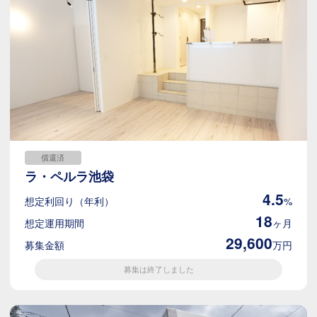
償還済
ラ・ペルラ池袋
4.5
想定利回り（年利）
%
18
想定運用期間
ヶ月
29,600
募集金額
万円
募集は終了しました