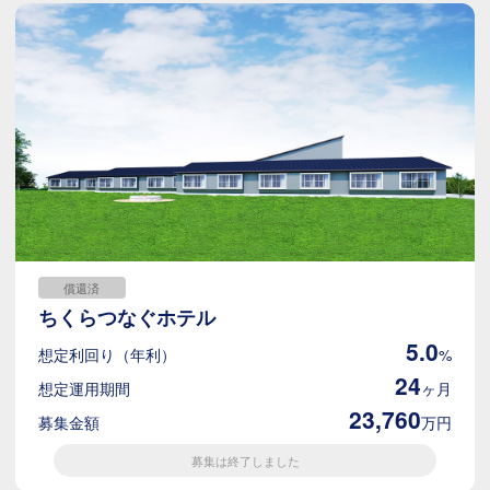
償還済
ちくらつなぐホテル
5.0
想定利回り（年利）
%
24
想定運用期間
ヶ月
23,760
募集金額
万円
募集は終了しました