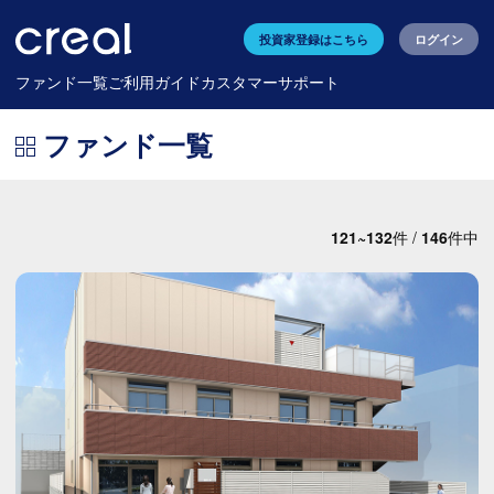
投資家登録はこちら
ログイン
ファンド一覧
ご利用ガイド
カスタマーサポート
ファンド一覧
121~132
件 /
146
件中