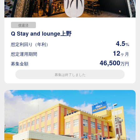
償還済
Q Stay and lounge上野
4.5
想定利回り（年利）
%
12
想定運用期間
ヶ月
46,500
募集金額
万円
募集は終了しました