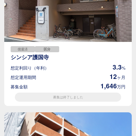
償還済
区分
シンシア護国寺
3.3
想定利回り（年利）
%
12
想定運用期間
ヶ月
1,646
募集金額
万円
募集は終了しました