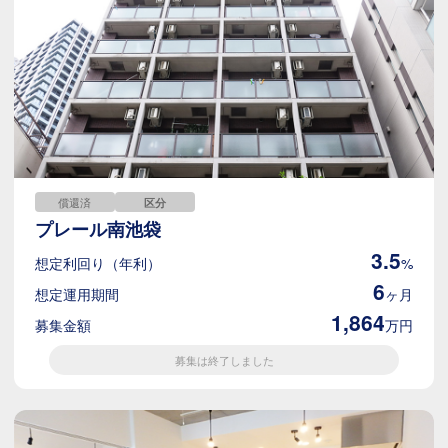
償還済
区分
プレール南池袋
3.5
想定利回り（年利）
%
6
想定運用期間
ヶ月
1,864
募集金額
万円
募集は終了しました