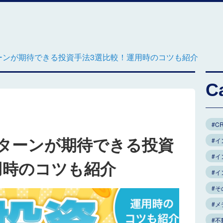
ーンが期待できる投資手法3選比較！運用時のコツも紹介
C
#C
ターンが期待できる投資
#イ
#イ
用時のコツも紹介
#
#そ
#メ
#