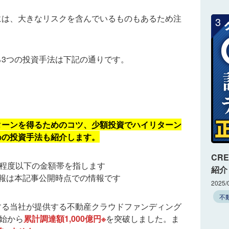
には、大きなリスクを含んでいるものもあるため注
3
3つの投資手法は下記の通りです。
ターンを得るためのコツ、少額投資でハイリターン
めの投資手法も紹介します。
CR
円程度以下の金額帯を指します
紹介
報は本記事公開時点での情報です
2025/
不
する当社が提供する不動産クラウドファンディング
開始から
累計調達額1,000億円※
を突破しました。ま