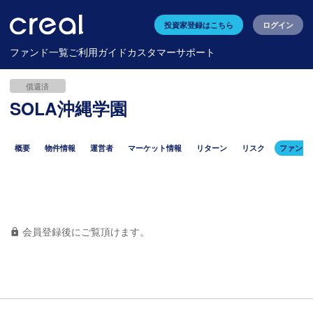
投資家登録はこちら
ログイン
ファンド一覧
ご利用ガイド
カスタマーサポート
償還済
SOLA沖縄学園
概要
物件情報
運営者
マーケット情報
リターン
リスク
ファンド
会員登録後にご覧頂けます。