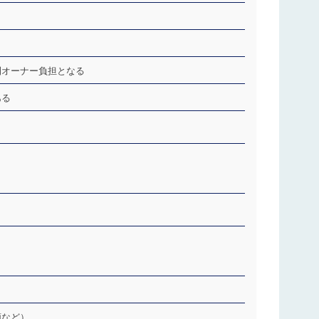
則オーナー負担となる
ある
額など）