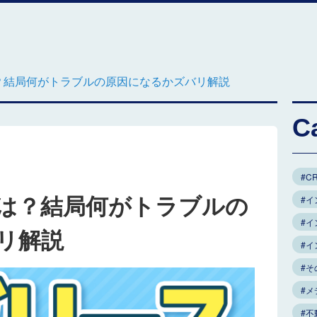
？結局何がトラブルの原因になるかズバリ解説
C
#C
は？結局何がトラブルの
#イ
#イ
リ解説
#
#そ
#メ
#