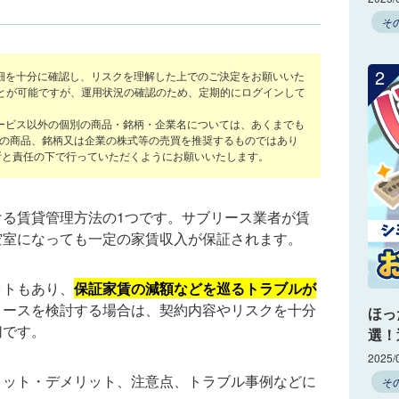
そ
2
細を十分に確認し、リスクを理解した上でのご決定をお願いいた
ことが可能ですが、運用状況の確認のため、定期的にログインして
ービス以外の個別の商品・銘柄・企業名については、あくまでも
の商品、銘柄又は企業の株式等の売買を推奨するものではあり
断と責任の下で行っていただくようにお願いいたします。
る賃貸管理方法の1つです。サブリース業者が賃
空室になっても一定の家賃収入が保証されます。
ットもあり、
保証家賃の減額などを巡るトラブルが
リースを検討する場合は、契約内容やリスクを十分
ほっ
切です。
選！
2025/
リット・デメリット、注意点、トラブル事例などに
そ