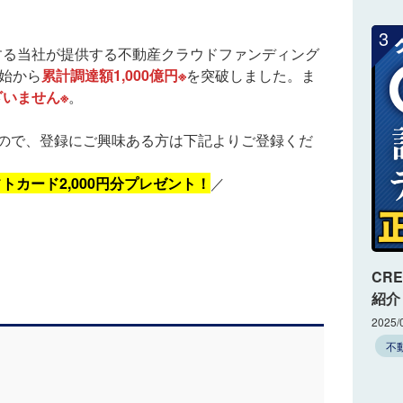
3
する当社が提供する不動産クラウドファンディング
開始から
累計調達額1,000億円※
を突破しました。ま
いません※
。
ので、登録にご興味ある方は下記よりご登録くだ
トカード2,000円分プレゼント！
／
CR
紹介
2025/
不