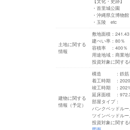
【文化・史跡】
・首里城公園
・沖縄県立博物館
・玉陵 etc
敷地面積：241.
建ぺい率：80％
土地に関する
容積率 ：400％
情報
用途地域：商業地
投資対象に関する
構造 ：鉄筋コ
着工時期 ：202
竣工時期 ：202
延床面積 ：972
建物に関する
部屋タイプ：
情報（予定）
バンクベッドルーム
ツインベッドルーム
投資対象に関する
図面