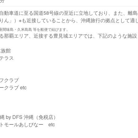
0分
自動車道に至る国道58号線の至近に立地しており、また、離
りん」）※も近接していることから、沖縄旅行の拠点として適
座間味島・久米島島 等を船便で結びます。
る那覇エリア、近接する豊見城エリアでは、下記のような施設
水族館
テラス
フクラブ
クラブ etc
縄 by DFS 沖縄（免税店）
トモールあしびなー etc