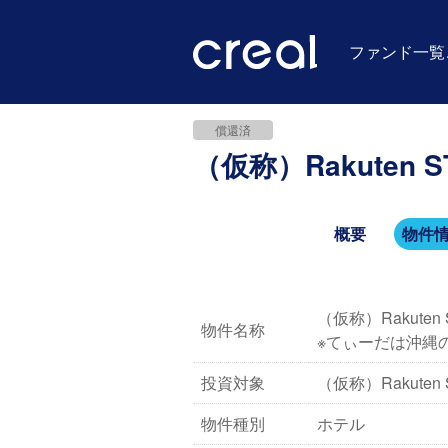
ファンド一覧
償還済
（仮称）Rakuten STA
概要
物件
（仮称）Rakuten 
物件名称
※てぃーだは沖縄
投資対象
（仮称）Rakuten
物件種別
ホテル