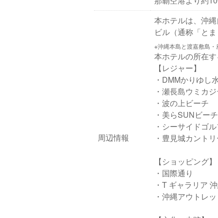
那覇空港より約1
本ホテルは、沖縄
ビル（通称「とま
※沖縄本島と渡嘉敷島・
本ホテルの所在す
【レジャー】
・DMMかりゆし
・瀬長島ウミカジ
・波の上ビーチ
・美らSUNビーチ
・シーサイドゴル
周辺情報
・豊見城カントリー
【ショッピング】
・国際通り
・T ギャラリア 沖
・沖縄アウトレッ