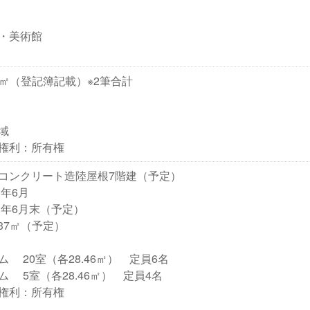
・美術館
43㎡（登記簿記載）※2筆合計
域
権利：所有権
ンクリート造陸屋根7階建（予定）
0年6月
1年6月末（予定）
.37㎡（予定）
 20室（各28.46㎡） 定員6名
 5室（各28.46㎡） 定員4名
権利：所有権