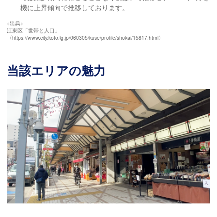
機に上昇傾向で推移しております。
<出典>
江東区「世帯と人口」
〈https://www.city.koto.lg.jp/060305/kuse/profile/shokai/15817.html〉
当該エリアの魅力