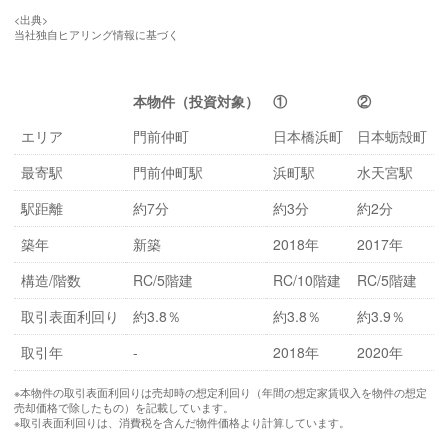
<出典>
当社独自ヒアリング情報に基づく
本物件（投資対象）
①
②
エリア
門前仲町
日本橋浜町
日本蛎殻町
最寄駅
門前仲町駅
浜町駅
水天宮駅
駅距離
約7分
約3分
約2分
築年
新築
2018年
2017年
構造/階数
RC/5階建
RC/10階建
RC/5階建
取引表面利回り
約3.8％
約3.8％
約3.9％
取引年
-
2018年
2020年
※本物件の取引表面利回りは売却時の想定利回り（年間の想定家賃収入を物件の想定
売却価格で除したもの）を記載しています。
※取引表面利回りは、消費税を含んだ物件価格より計算しています。