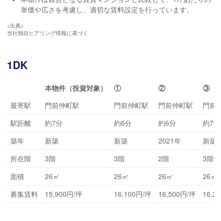
単価や広さを考慮し、適切な賃料設定を行っています。
<出典>
当社独自ヒアリング情報に基づく
1DK
本物件（投資対象）
①
②
③
最寄駅
門前仲町駅
門前仲町駅
門前仲町駅
門前
駅距離
約7分
約6分
約6分
約7分
築年
新築
新築
2021年
新築
所在階
3階
3階
2階
3階
面積
26㎡
26㎡
26㎡
26㎡
募集賃料
15,900円/坪
16,100円/坪
16,500円/坪
16,2