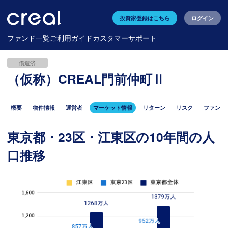
投資家登録はこちら
ログイン
ファンド一覧
ご利用ガイド
カスタマーサポート
償還済
（仮称）CREAL門前仲町Ⅱ
概要
物件情報
運営者
マーケット情報
リターン
リスク
ファンド
東京都・23区・江東区の10年間の人
口推移