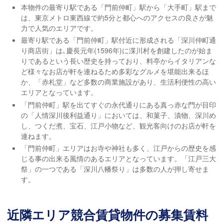
本物件の最寄り駅である「門前仲町」駅から「大手町」駅まで
は、東京メトロ東西線で約5分と都心へのアクセスの良さが魅
力で人気のエリアです。
最寄り駅である「門前仲町」駅付近に形成される「深川仲町通
り商店街」は､慶長元年(1596年)に渫川村を創建したのが始ま
りであるという長い歴史を持っており、料亭からイタリアンな
ど様々なお店が軒を連ねるため多彩なグルメを堪能出来るほ
か、「赤札堂」など多数の商業施設があり、生活利便性の高い
エリアとなっています。
「門前仲町」駅を出てすぐの永代通りにある真っ赤な門が目印
の「人情深川後利益通り」においては、和菓子、漬物、深川め
し、つくだ煮、宝石、江戸小物など、観光客向けのお店が軒を
連ねます。
「門前仲町」エリアはお寺や神社も多く、江戸からの歴史を感
じる事の出来る風情のあるエリアとなっています。「江戸三大
祭」の一つである「深川八幡祭り」は多数の人が押し寄せま
す。
近隣エリア競合賃貸物件の募集賃料