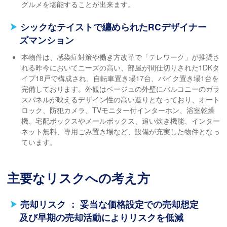
グルメを堪能することが出来ます。
シックなテイストで纏められたRCデザイナー
ズマンション
本物件は、感染症対策や働き方改革で「テレワーク」が推奨さ
れる昨今においてニーズの高い、部屋が間仕切りされた1DKタ
イプ18戸で構成され、自転車置き場17台、バイク置き場1台を
完備しております。外観はベージュの外壁にバルコニーのガラ
スパネルが映えるデザイン性の高い造りとなっており、オート
ロック、防犯カメラ、TVモニター付インターホン、浴室乾燥
機、宅配ボックスやメールボックス、追い炊き機能、インター
ネット無料、専用ごみ置き場など、設備が充実した物件となっ
ています。
主要なリスクへの考え方
売却リスク ： 妥当な価格設定での売却想定
及び早期の売却活動によりリスクを低減