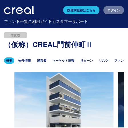
投資家登録はこちら
ログイン
ファンド一覧
ご利用ガイド
カスタマーサポート
償還済
（仮称）CREAL門前仲町Ⅱ
概要
物件情報
運営者
マーケット情報
リターン
リスク
ファンド