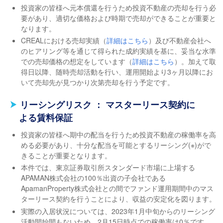
投資家の皆様へ元本償還を行うため投資不動産の売却を行う必
要があり、適切な価格および時期で売却ができることが重要と
なります。
CREALにおける売却実績（
詳細はこちら
）及び不動産会社へ
のヒアリング等を通じて得られた成約実績を基に、妥当な水準
での売却価格の想定をしています（
詳細はこちら
）。加えて取
得日以降、随時売却活動を行い、運用開始より3ヶ月以降にお
いて売却先が見つかり次第売却を行う予定です。
リーシングリスク ： マスターリース契約に
よる賃料保証
投資家の皆様へ期中の配当を行うため投資不動産の稼働率を高
める必要があり、十分な配当を可能とするリーシング(※)がで
きることが重要となります。
本件では、東京証券取引所スタンダード市場に上場する
APAMAN株式会社の100％出資の子会社である
ApamanProperty株式会社との間でファンド運用期間中のマス
ターリース契約を行うことにより、収益の安定化を図ります。
実際の入居状況については、2023年1月中旬からのリーシング
活動開始間もないため、2月15日時点での稼働率は0％です