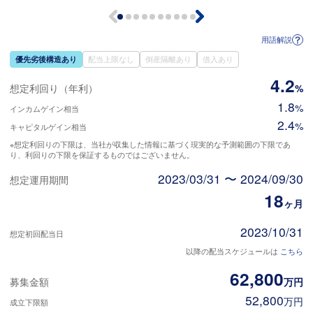
用語解説
優先劣後構造あり
配当上限なし
倒産隔離あり
借入あり
4.2
想定利回り（年利）
%
1.8
%
インカムゲイン相当
2.4
%
キャピタルゲイン相当
※想定利回りの下限は、当社が収集した情報に基づく現実的な予測範囲の下限であ
り、利回りの下限を保証するものではございません。
2023/03/31 〜 2024/09/30
想定運用期間
18
ヶ月
2023/10/31
想定初回配当日
以降の配当スケジュールは
こちら
62,800
募集金額
万円
52,800
万円
成立下限額