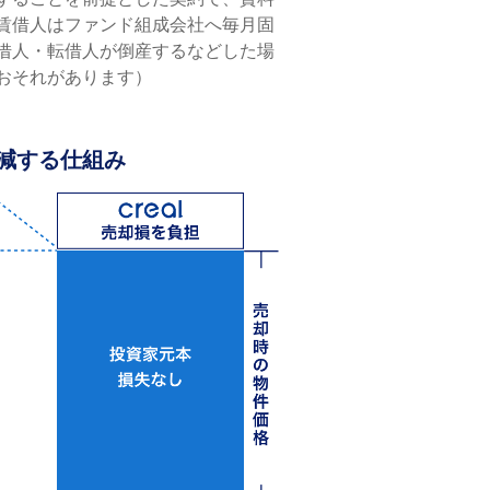
賃借⼈はファンド組成会社へ毎⽉固
借⼈・転借⼈が倒産するなどした場
おそれがあります）
減する仕組み