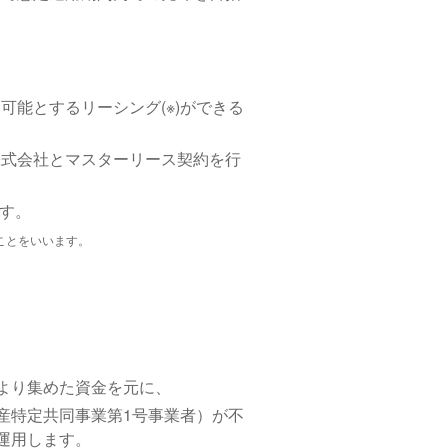
能とするリーシング(※)ができる
株式会社とマスターリース契約を行
です。
ことをいいます。
より集めた資金を元に、
産特定共同事業第1号事業者）が不
運用します。