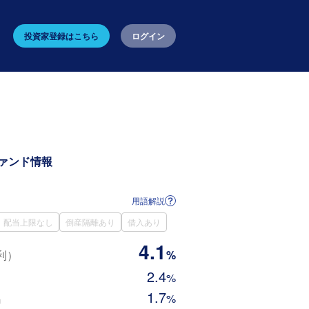
投資家登録はこちら
ログイン
ァンド情報
用語解説
配当上限なし
倒産隔離あり
借入あり
4.1
利）
%
2.4
%
1.7
%
当