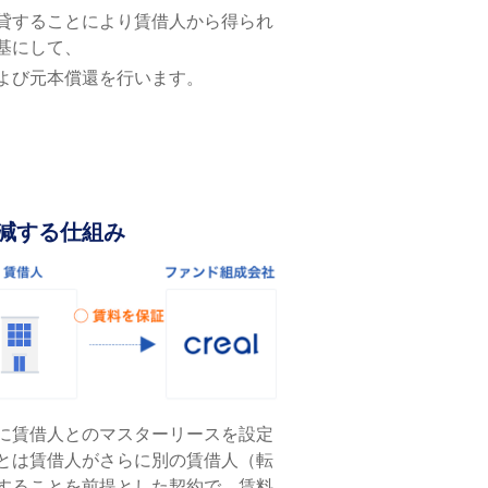
貸することにより賃借人から得られ
基にして、
よび元本償還を行います。
減する仕組み
に賃借人とのマスターリースを設定
とは賃借⼈がさらに別の賃借⼈（転
することを前提とした契約で、賃料