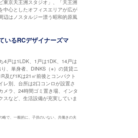
ビ東京天王洲スタジオ」、「天王洲
を中心としたオフィスエリアが広が
周辺はノスタルジー漂う昭和的原風
ているRCデザイナーズマ
4戸は1LDK、1戸は1DK、14戸は
おり、単身者、DINKS（※）の賃貸ニ
R及び1Kは21㎡前後とコンパクト
イレ別、台所は2口コンロが設置さ
カメラ、24時間ゴミ置き場、インタ
クスなど、生活設備が充実していま
No Kidsの略で、一般的に、子供のいない、共働きの夫