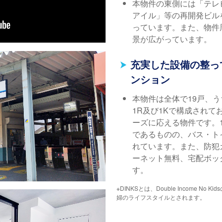
本物件の東側には「テレ
アイル」等の再開発ビル
っています。また、物件
景が広がっています。
充実した設備の整っ
ンション
本物件は全体で19戸、うち
1R及び1Kで構成されて
ーズに応える物件です。1
であるものの、バス・ト
れています。また、防犯
ーネット無料、宅配ボッ
す。
※DINKSとは、Double Income 
婦のライフスタイルとされます。