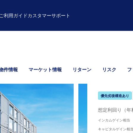
ご利用ガイド
カスタマーサポート
物件情報
マーケット情報
リターン
リスク
フ
優先劣後構造あり
想定利回り（年
インカムゲイン相当
キャピタルゲイン相