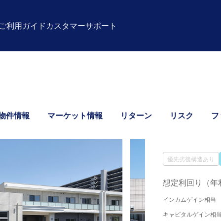
ご利用ガイド
カスタマーサポート
物件情報
マーケット情報
リターン
リスク
フ
優先劣後構造あり
想定利回り（年
インカムゲイン相当
キャピタルゲイン相