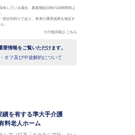
保有している場合、募集開始日時の24時間前よ
す。
標・想定利回りであり、将来の運用成果を保証す
せん。
その他詳細は
こちら
重要情報をご覧いただけます。
・オフ及び中途解約について
営実績を有する準大手介護
有料老人ホーム
ラシア（以下「エクラシア社」とい