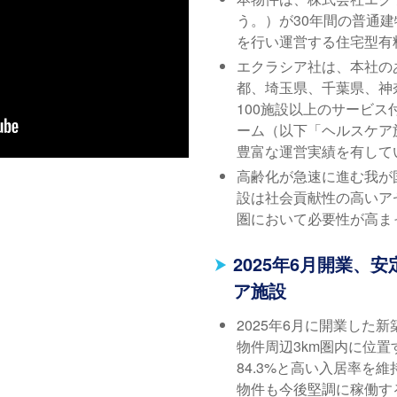
う。）が30年間の普通
を行い運営する住宅型有
エクラシア社は、本社の
都、埼玉県、千葉県、神
100施設以上のサービ
ーム（以下「ヘルスケア
豊富な運営実績を有して
高齢化が急速に進む我が
設は社会貢献性の高いア
圏において必要性が高ま
2025年6月開業、
ア施設
2025年6月に開業した
物件周辺3km圏内に位
84.3%と高い入居率を維
物件も今後堅調に稼働す