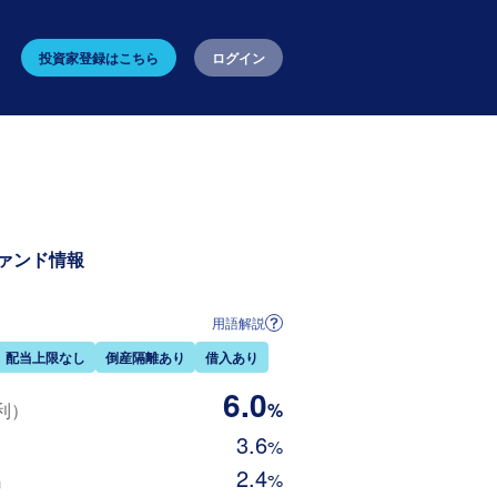
投資家登録はこちら
ログイン
ァンド情報
用語解説
配当上限なし
倒産隔離あり
借入あり
6.0
利）
%
3.6
%
2.4
%
当