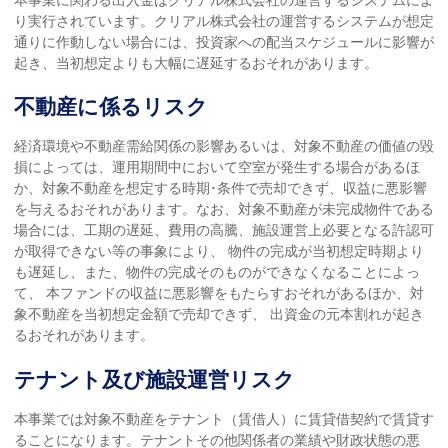
り実行されています。クリアル株式会社の運営するシステムが想定
通りに作動しない場合には、投資家への配当スケジュールに影響が
起き、当初想定よりも大幅に遅延するおそれがあります。
不動産に係るリスク
経済環境や不動産需給関係の影響あるいは、対象不動産の価値の毀
損によっては、運用期間中において空室が発生する場合があるほ
か、対象不動産を想定する時期･条件で売却できず、収益に悪影響
を与えるおそれがあります。なお、対象不動産が未完成物件である
場合には、工期の遅延、費用の高騰、施設運営上必要となる許認可
が取得できない等の事象により、 物件の完成が当初想定時期より
も遅延し、また、物件の完成そのものができなくなることによっ
て、 本ファンドの収益に悪影響をもたらすおそれがあるほか、対
象不動産を当初想定金額で売却できず、 出資金の元本割れが起き
るおそれがあります。
テナント及び施設運営リスク
本事業では対象不動産をテナント（賃借人）に賃貸借契約で賃貸す
ることになります。テナントその他関係者の業績や財政状態の悪