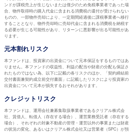
ンドが課税売上が生じないまたは僅少のため免税事業者であった場
合、物件取得時の購入代金に含まれる消費税の還付が受けられない
ものの、一部物件売却により、一定期間経過後に課税事業者へ移行
することとなり、物件売却時に売却代金に含まれる消費税を納税す
る必要が生じる可能性があり、リターンに悪影響が出る可能性があ
ります。
元本割れリスク
本ファンドは、投資家の出資金について元本保証をするものではあ
りません。本ファンドの収益性、利益の配当や財産の分配も保証さ
れたものではない為、以下に記載の各リスクのほか、「契約締結前
交付書面兼契約成立前交付書面」に記載したリスクにより投資家の
出資金について元本が損失するおそれがあります。
クレジットリスク
本ファンドは、運用会社兼募集取扱事業者であるクリアル株式会
社、賃借人、転借人（存在する場合）、運営業務受託者（存在する
場合）、それぞれの対象不動産の管理・運営以外の事業または財産
の状況の変化、あるいはクリアル株式会社又は営業者（SPC）が預