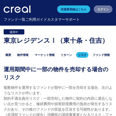
投資家登録はこちら
ログイン
ファンド一覧
ご利用ガイド
カスタマーサポート
運用中
東京レジデンスⅠ（東十条・住吉）
概要
物件情報
マーケット情報
リターン
リスク
ファンド情報
運用期間中に一部の物件を売却する場合の
リスク
複数物件を運用するファンドが期中に一部を売却する場合、次のよ
うなリスクが伴います。
契約不適合責任リスク：一部売却した物件に契約の内容に適合しな
い点が見つかると、修繕費用や損害賠償費用の負担が発生するリス
クがあり、その後のファンドの収益を圧迫する可能性があります。
（非課税ファンドの場合）消費税の課税事業者となるリスク：ファ