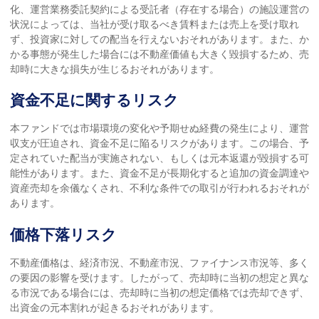
化、運営業務委託契約による受託者（存在する場合）の施設運営の
状況によっては、当社が受け取るべき賃料または売上を受け取れ
ず、投資家に対しての配当を行えないおそれがあります。また、か
かる事態が発生した場合には不動産価値も大きく毀損するため、売
却時に大きな損失が生じるおそれがあります。
資金不足に関するリスク
本ファンドでは市場環境の変化や予期せぬ経費の発生により、運営
収支が圧迫され、資金不足に陥るリスクがあります。この場合、予
定されていた配当が実施されない、もしくは元本返還が毀損する可
能性があります。また、資金不足が長期化すると追加の資金調達や
資産売却を余儀なくされ、不利な条件での取引が行われるおそれが
あります。
価格下落リスク
不動産価格は、経済市況、不動産市況、ファイナンス市況等、多く
の要因の影響を受けます。したがって、売却時に当初の想定と異な
る市況である場合には、売却時に当初の想定価格では売却できず、
出資金の元本割れが起きるおそれがあります。