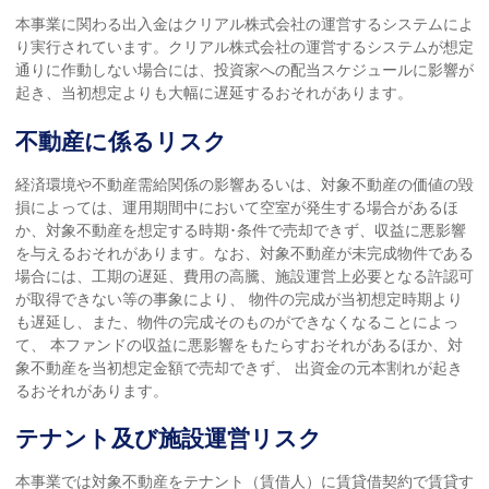
本事業に関わる出入金はクリアル株式会社の運営するシステムによ
り実行されています。クリアル株式会社の運営するシステムが想定
通りに作動しない場合には、投資家への配当スケジュールに影響が
起き、当初想定よりも大幅に遅延するおそれがあります。
不動産に係るリスク
経済環境や不動産需給関係の影響あるいは、対象不動産の価値の毀
損によっては、運用期間中において空室が発生する場合があるほ
か、対象不動産を想定する時期･条件で売却できず、収益に悪影響
を与えるおそれがあります。なお、対象不動産が未完成物件である
場合には、工期の遅延、費用の高騰、施設運営上必要となる許認可
が取得できない等の事象により、 物件の完成が当初想定時期より
も遅延し、また、物件の完成そのものができなくなることによっ
て、 本ファンドの収益に悪影響をもたらすおそれがあるほか、対
象不動産を当初想定金額で売却できず、 出資金の元本割れが起き
るおそれがあります。
テナント及び施設運営リスク
本事業では対象不動産をテナント（賃借人）に賃貸借契約で賃貸す