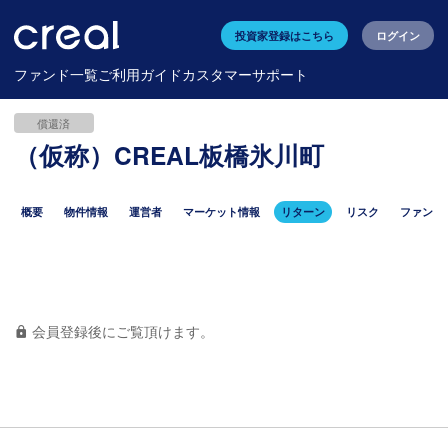
投資家登録はこちら
ログイン
ファンド一覧
ご利用ガイド
カスタマーサポート
償還済
（仮称）CREAL板橋氷川町
概要
物件情報
運営者
マーケット情報
リターン
リスク
ファンド
会員登録後にご覧頂けます。