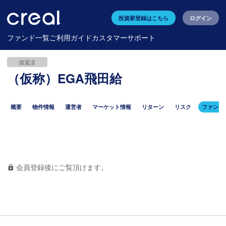
投資家登録はこちら
ログイン
ファンド一覧
ご利用ガイド
カスタマーサポート
償還済
（仮称）EGA飛田給
概要
物件情報
運営者
マーケット情報
リターン
リスク
ファンド
会員登録後にご覧頂けます。