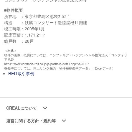
■物件概要
所在地 ：東京都豊島区池袋2-57-1
構造 ：鉄筋コンクリート造陸屋根11階建
竣工時期：2005年1月
延床面積：1,171.21㎡
総戸数 ：28戸
＜出典＞
物件の画像・概要については、コンフォリア・レジデンシャル投資法人「コンフォリ
ア池袋」
https://www.comforia-reit.co.jp/ja/portfolio/detail.php?id=0027
稼働率については、同上リンク先の「物件毎稼働率データ」（Excelデータ）
REIT取引事例
CREALについて
運営に関する方針・規約等