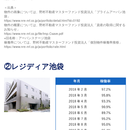
＜出典＞
物件の画像については、野村不動産マスターファンド投資法人「プライムアーバン池
袋」
https://www.nre-mf.co.jp/ja/portfolio/detail.html?id=0192
物件の概要については、野村不動産マスターファンド投資法人「資産の取得に関する
お知らせ」
https://www.nre-mf.co.jp/file/tmp-Csave.pdf
※旧名称：アーバンステージ池袋
稼働率については、野村不動産マスターファンド投資法人「個別物件稼働率推移」
https://www.nre-mf.co.jp/ja/portfolio/rate.html
②レジディア池袋