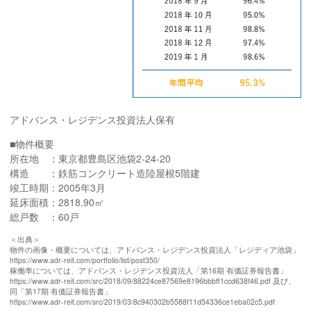
アドバンス・レジデンス投資法人保有
■物件概要
所在地 ：東京都豊島区池袋2-24-20
構造 ：鉄筋コンクリート造陸屋根5階建
竣工時期：2005年3月
延床面積：2818.90㎡
総戸数 ：60戸
＜出典＞
物件の画像・概要については、アドバンス・レジデンス投資法人「レジディア池袋」
https://www.adr-reit.com/portfolio/list/post350/
稼働率については、アドバンス・レジデンス投資法人「第16期 有価証券報告書」
https://www.adr-reit.com/src/2018/09/88224ce87569e8196bbbff1ccd638f46.pdf 及び、
同「第17期 有価証券報告書」
https://www.adr-reit.com/src/2019/03/8c940302b5588f11d54336ce1eba02c5.pdf