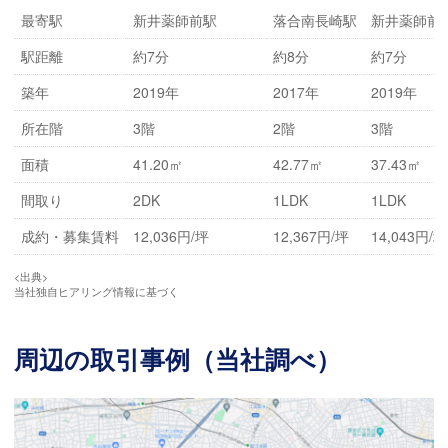
最寄駅
新井薬師前駅
落合南長崎駅
新井薬師前
駅距離
約7分
約8分
約7分
築年
2019年
2017年
2019年
所在階
3階
2階
3階
面積
41.20㎡
42.77㎡
37.43㎡
間取り
2DK
1LDK
1LDK
成約・募集賃料
12,036円/坪
12,367円/坪
14,043円/坪
<出典>
当社独自ヒアリング情報に基づく
周辺の取引事例（当社調べ）