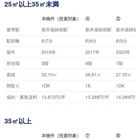
25㎡以上35㎡未満
本物件（投資対象）
④
⑤
最寄駅
新井薬師前駅
新井薬師前駅
新井薬師前
駅距離
約7分
約9分
約5分
築年
2019年
2017年
2023年
所在階
3階
9階
1階
面積
32.10㎡
28.61㎡
27.30㎡
間取り
1DK
1K
1DK
成約・募集賃料
12,873円/坪
13,288円/坪
14,289円/坪
35㎡以上
本物件（投資対象）
⑦
⑧