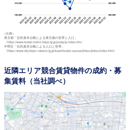
<出典>
東京都「住民基本台帳による東京都の世帯と人口」
〈https://www.toukei.metro.tokyo.lg.jp/juukiy/jy-index.htm〉
中野区「住民基本台帳による人口と世帯」
〈https://www.city.tokyo-nakano.lg.jp/kusei/toukei-cyousa/jinkou/jinkou/index.html〉
近隣エリア競合賃貸物件の成約・募
集賃料（当社調べ）