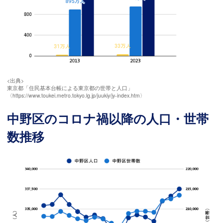
<出典>
東京都「住民基本台帳による東京都の世帯と人口」
〈https://www.toukei.metro.tokyo.lg.jp/juukiy/jy-index.htm〉
中野区のコロナ禍以降の人口・世帯
数推移