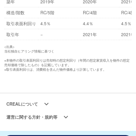
築年
2019年
2020年
2021年
構造/階数
RC/5階
RC/4階
RC/4階
取引表面利回り
4.5％
4.4％
4.5％
取引年
−
2021年
2021年
<出典>
当社独自ヒアリング情報に基づく
※本物件の取引表面利回りは売却時の想定利回り（年間の想定家賃収入を物件の想定
売却価格で除したもの）を記載しています。
※取引表面利回りは、消費税を含んだ物件価格より計算しています。
CREALについて
運営に関する方針・規約等