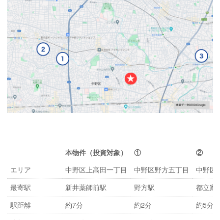
本物件（投資対象）
①
②
エリア
中野区上高田一丁目
中野区野方五丁目
中野区
最寄駅
新井薬師前駅
野方駅
都立家
駅距離
約7分
約2分
約5分