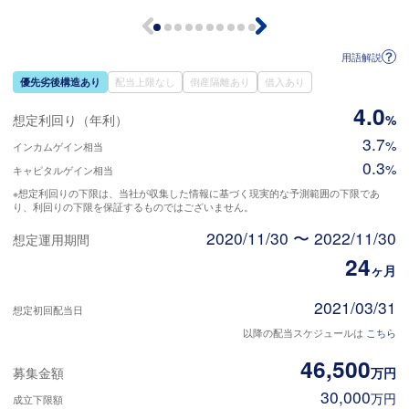
用語解説
優先劣後構造あり
配当上限なし
倒産隔離あり
借入あり
4.0
想定利回り（年利）
%
3.7
%
インカムゲイン相当
0.3
%
キャピタルゲイン相当
※想定利回りの下限は、当社が収集した情報に基づく現実的な予測範囲の下限であ
り、利回りの下限を保証するものではございません。
2020/11/30 〜 2022/11/30
想定運用期間
24
ヶ月
2021/03/31
想定初回配当日
以降の配当スケジュールは
こちら
46,500
募集金額
万円
30,000
万円
成立下限額