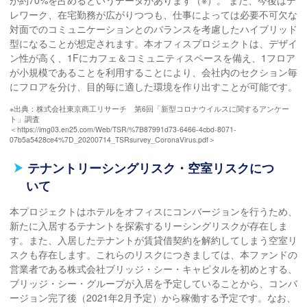
が約70%を占めるというデータがあります（※）。 また、今後はテ
レワーク、在宅勤務が広がりつつも、仕事によっては必要不可欠な
対面でのコミュニケーションとのバランスを考慮したハイブリッド
型になることが想定されます。本オフィスプロジェクトは、デザイ
ン性が高く、1Fにカフェ＆コミュニティスペースを備え、1フロア
が小規模であることを利用することにより、会社内のセクション毎
にフロアを分け、目的毎に適した環境を作り出すことが可能です。
※出典：株式会社東京商工リサーチ 第6回「新型コロナウイルスに関するアンケー
ト」調査
＜https://img03.en25.com/Web/TSR/%7B87991d73-6466-4cbd-8071-
07b5a5428ce4%7D_20200714_TSRsurvey_CoronaVirus.pdf＞
テナントリーシングリスク・空室リスクにつ
いて
本プロジェクトはホテルをオフィスにコンバージョンを行うため、
新たに入居するテナントを探索するリーシングリスクが存在しま
す。また、入居したテナントが賃貸借契約を解約してしまう空室リ
スクも存在します。これらのリスクにつきましては、本ファンドの
営業者である株式会社ブリッジ・シー・キャピタルを初めとする、
ブリッジ・シー・グループが入居を予定していることから、コンバ
ージョン完了後（2021年2月予定）から稼働する予定です。なお、