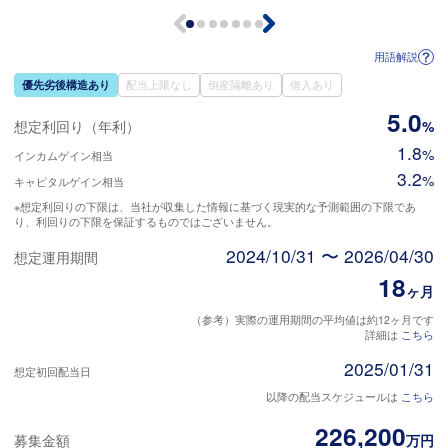
用語解説
優先劣後構造あり
配当上限なし
倒産隔離あり
借入あり
5.0
想定利回り（年利）
%
1.8
%
インカムゲイン相当
3.2
%
キャピタルゲイン相当
※想定利回りの下限は、当社が収集した情報に基づく現実的な予測範囲の下限であ
り、利回りの下限を保証するものではございません。
2024/10/31 〜 2026/04/30
想定運用期間
18
ヶ月
（参考）実際の運用期間の平均値は約12ヶ月です
詳細は
こちら
2025/01/31
想定初回配当日
以降の配当スケジュールは
こちら
226,200
募集金額
万円