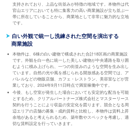
支持されており、上品な街並みが特徴の地域です。本物件は代
官山エリアにおいても特に集客力の高い商業施設が立ち並ぶ一
帯に所在していることから、商業地として非常に魅力的な立地
です。
白い外観で統一し洗練された空間を演出する
商業施設
本物件は、6棟の白い建物で構成された合計18区画の商業施設
です。外観を白一色に統一した美しい建物が中央通路を取り囲
むように積み上げられ、一つの街並みのような空間を生み出し
ています。自然の光や風を感じられる開放感ある空間では、ア
パレルなどの物販店舗、カフェ・レストラン、美容室などが営
業しており、2024年9月11日時点で満室稼働中です。
今後、もし空室が発生した場合においても安定的な配当を可能
とするため、クリアルパートナーズ株式会社とマスターリース
契約を行うことにより収益の安定化を図ります。競合となる周
辺エリアの店舗の募集・成約賃料と比較し、本物件は賃料上昇
余地があると考えられるため、築年数やスペックを考慮し、適
切な賃料設定を行っていきます。