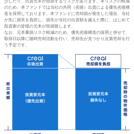
少したり、出資元本が毀損するリスクがあります。本リスクの軽減
のため、本ファンドでは当社の共同（劣後）出資による優先劣後構
造を採用しております。本ファンドに売却損が発生した場合、当社
が先に損失を負担し、損失が当社の出資額を越えた際に、はじめて
投資家の皆様の元本が毀損致します。
なお、元本棄損リスク軽減のため、優先劣後構造の採用と併せて、
取得日以降に随時売却活動を行い、売却先が見つかり次第売却を行
う予定です。