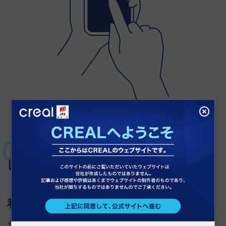
レバレッジ効果
利回りアップを狙える
金融機関からの借り入れによりレバレッジを効かせ