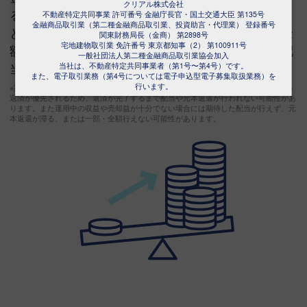
クリアル株式会社
ることで、当初の想定利回りよりも高い配当利回り
不動産特定共同事業 許可番号 金融庁長官・国土交通大臣 第135号
金融商品取引業（第二種金融商品取引業、投資助言・代理業） 登録番号
となる可能性があります。かつ、想定よりも高い金
関東財務局長（金商） 第2898号
宅地建物取引業 免許番号 東京都知事（2） 第100911号
額で物件を売却できた場合はその分上乗せをして配
一般社団法人第二種金融商品取引業協会加入
当します。
当社は、不動産特定共同事業者（第1号〜第4号）です。
また、電子取引業務（第4号については電子申込型電子募集取扱業務）を
行います。
※案件により適用されない場合があります。レバレッジリスクとして、金融機関への
返済が優先されるため、返済が完了するまで配当や元本返還が行われない可能性があ
ります。また運用中の収益や売却益が十分でない場合には期待した配当が行えず、元
本返還が滞る、または一部・全額行えない可能性があります。