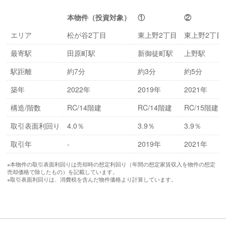
本物件（投資対象）
①
②
エリア
松が谷2丁目
東上野2丁目
東上野2丁目
最寄駅
田原町駅
新御徒町駅
上野駅
駅距離
約7分
約3分
約5分
築年
2022年
2019年
2021年
構造/階数
RC/14階建
RC/14階建
RC/15階建
取引表面利回り
4.0％
3.9％
3.9％
取引年
-
2019年
2021年
※本物件の取引表面利回りは売却時の想定利回り（年間の想定家賃収入を物件の想定
売却価格で除したもの）を記載しています。
※取引表面利回りは、消費税を含んだ物件価格より計算しています。