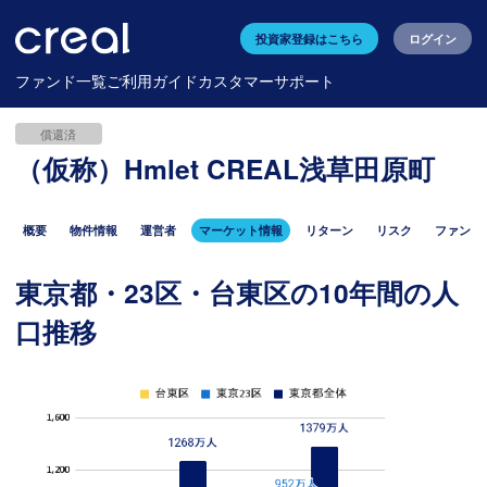
投資家登録はこちら
ログイン
ファンド一覧
ご利用ガイド
カスタマーサポート
償還済
（仮称）Hmlet CREAL浅草田原町
概要
物件情報
運営者
マーケット情報
リターン
リスク
ファンド
東京都・23区・台東区の10年間の人
口推移