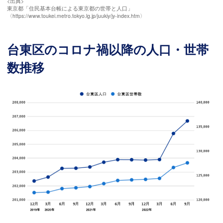
<出典>
東京都「住民基本台帳による東京都の世帯と人口」
〈https://www.toukei.metro.tokyo.lg.jp/juukiy/jy-index.htm〉
台東区のコロナ禍以降の人口・世帯
数推移