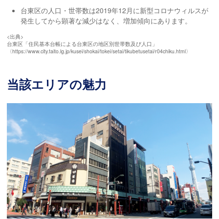
台東区の人口・世帯数は2019年12月に新型コロナウィルスが
発生してから顕著な減少はなく、増加傾向にあります。
<出典>
台東区「住民基本台帳による台東区の地区別世帯数及び人口」
〈https://www.city.taito.lg.jp/kusei/shokai/tokei/setai/tikubetusetai/r04chiku.html〉
当該エリアの魅力