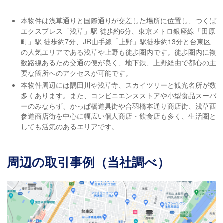
本物件は浅草通りと国際通りが交差した場所に位置し、つくば
エクスプレス「浅草」駅 徒歩約6分、東京メトロ銀座線「田原
町」駅 徒歩約7分、JR山手線「上野」駅徒歩約13分と台東区
の人気エリアである浅草や上野も徒歩圏内です。徒歩圏内に複
数路線あるため交通の便が良く、地下鉄、上野経由で都心の主
要な箇所へのアクセスが可能です。
本物件周辺には隅田川や浅草寺、スカイツリーと観光名所が数
多くあります。また、コンビニエンスストアや小型食品スーパ
ーのみならず、かっぱ橋道具街や合羽橋本通り商店街、浅草西
参道商店街を中心に幅広い個人商店・飲食店も多く、生活圏と
しても活気のあるエリアです。
周辺の取引事例（当社調べ）