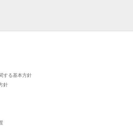
関する基本方針
方針
置