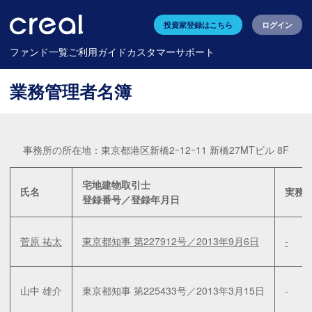
投資家登録はこちら
ログイン
ファンド一覧
ご利用ガイド
カスタマーサポート
業務管理者名簿
事務所の所在地：東京都港区新橋2ｰ12ｰ11 新橋27MTビル 8F
宅地建物取引士
氏名
実務
登録番号／登録年月日
菅原 祐太
東京都知事 第227912号／2013年9月6日
-
山中 雄介
東京都知事 第225433号／2013年3月15日
-