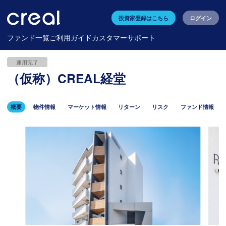
投資家登録はこちら
ログイン
ファンド一覧
ご利用ガイド
カスタマーサポート
運用完了
（仮称）CREAL経堂
概要
物件情報
マーケット情報
リターン
リスク
ファンド情報