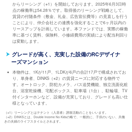
からリーシング（※1）を開始しております。2025年6月3日時
点の稼働率は54.28％です。取得後のリーシング戦略として、
賃貸の付随条件（敷金、礼金、広告宣伝費等）の見直しを行う
ことにより、仲介会社との連携を強化することで6ヶ月以内の
リースアップを計画しています。本ファンドでは、実際の稼働
率に基づく賃料、保険料、小修繕費用の実績により配当利回り
は変動します。
グレードが高く、充実した設備のRCデザイナ
ーズマンション
本物件は、1Kが11戸、1LDKが6戸の合計17戸で構成されてお
り、単身者、DINKS（※2）の賃貸ニーズに対応する物件で
す。オートロック、防犯カメラ、バス追焚機能、独立洗面化粧
台、浴室乾燥機、宅配ボックス、駐車場（1台）、駐輪場、TV
付インターホンなど、設備が充実しており、グレードも高い仕
様となっています。
（※1）リーシングとはテナント（入居者）誘致活動のことをいいます。
（※2）DINKSとは、Double Income No Kidsの略で、一般的に、子供のいない、共働
きの夫婦のライフスタイルとされます。