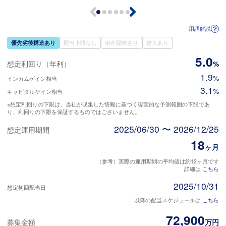
用語解説
優先劣後構造あり
配当上限なし
倒産隔離あり
借入あり
5.0
想定利回り（年利）
%
1.9
%
インカムゲイン相当
3.1
%
キャピタルゲイン相当
※想定利回りの下限は、当社が収集した情報に基づく現実的な予測範囲の下限であ
り、利回りの下限を保証するものではございません。
2025/06/30 〜 2026/12/25
想定運用期間
18
ヶ月
（参考）実際の運用期間の平均値は約12ヶ月です
詳細は
こちら
2025/10/31
想定初回配当日
以降の配当スケジュールは
こちら
72,900
募集金額
万円